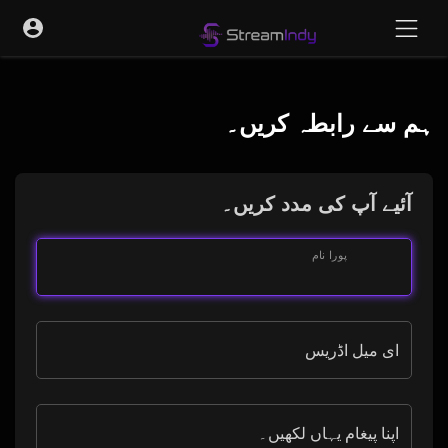
ہم سے رابطہ کریں۔
آئیے آپ کی مدد کریں۔
پورا نام
ای میل اڈریس
اپنا پیغام یہاں لکھیں۔