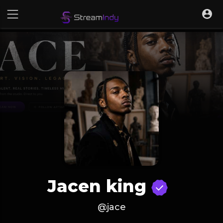
Jacen king
@jace