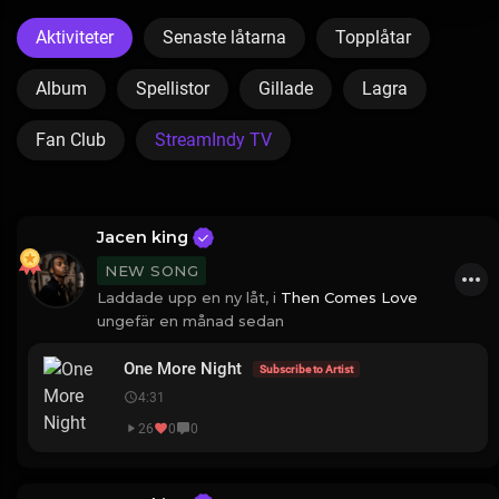
Aktiviteter
Senaste låtarna
Topplåtar
Album
Spellistor
Gillade
Lagra
Fan Club
StreamIndy TV
Jacen king
NEW SONG
Laddade upp en ny låt, i
Then Comes Love
ungefär en månad sedan
One More Night
Subscribe to Artist
4:31
26
0
0