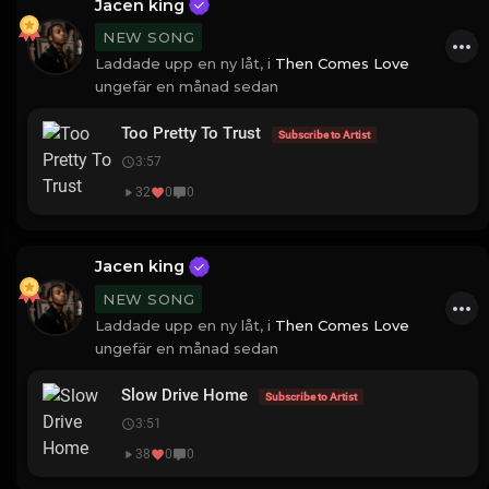
Jacen king
NEW SONG
Laddade upp en ny låt, i
Then Comes Love
ungefär en månad sedan
Too Pretty To Trust
Subscribe to Artist
3:57
32
0
0
Jacen king
NEW SONG
Laddade upp en ny låt, i
Then Comes Love
ungefär en månad sedan
Slow Drive Home
Subscribe to Artist
3:51
38
0
0