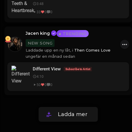
3:48
33
0
0
Jacen king
TRENDING
NEW SONG
Laddade upp en ny låt, i
Then Comes Love
ungefär en månad sedan
Different View
Subscribe to Artist
4:10
50
0
0
Ladda mer