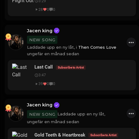
3:29
28
0
0
Jacen king
NEW SONG
Laddade upp en ny låt, i
Then Comes Love
ungefär en månad sedan
Last Call
Subscribe to Artist
3:47
39
0
0
Jacen king
Laddade upp en ny låt,
NEW SONG
ungefär en månad sedan
Gold Teeth & Heartbreak
Subscribe to Artist