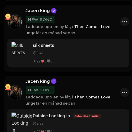
Jacen king
NEW SONG
Laddade upp en ny låt, i
Then Comes Love
ungefär en månad sedan
silk sheets
3:42
29
0
0
Jacen king
NEW SONG
Laddade upp en ny låt, i
Then Comes Love
ungefär en månad sedan
Outside Looking In
Subscribe to Artist
2:39
27
0
0