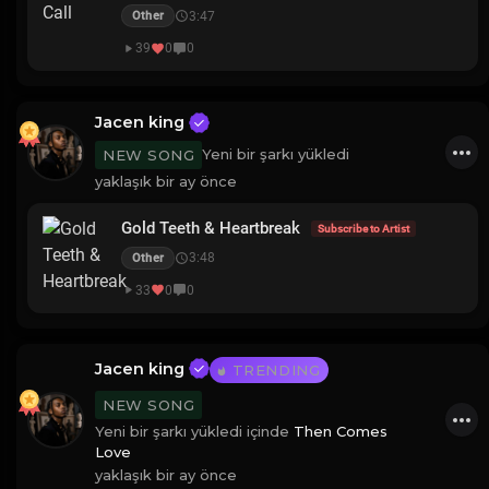
3:47
Other
39
0
0
Jacen king
Yeni bir şarkı yükledi
NEW SONG
yaklaşık bir ay önce
Gold Teeth & Heartbreak
Subscribe to Artist
3:48
Other
33
0
0
Jacen king
TRENDING
NEW SONG
Yeni bir şarkı yükledi içinde
Then Comes
Love
yaklaşık bir ay önce