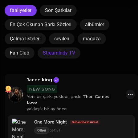
faaliyetler
Son Şarkılar
En Çok Okunan Şarkı Sözleri
albümler
Çalma listeleri
sevilen
mağaza
Fan Club
StreamIndy TV
Jacen king
NEW SONG
Yeni bir şarkı yükledi içinde
Then Comes
Love
yaklaşık bir ay önce
One More Night
Subscribe to Artist
4:31
Other