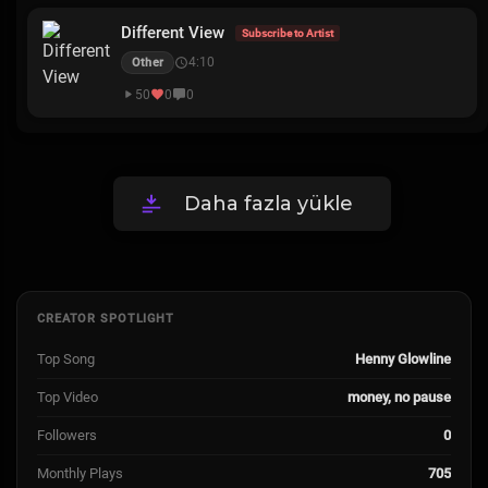
Different View
Subscribe to Artist
4:10
Other
50
0
0
Daha fazla yükle
CREATOR SPOTLIGHT
Top Song
Henny Glowline
Top Video
money, no pause
Followers
0
Monthly Plays
705