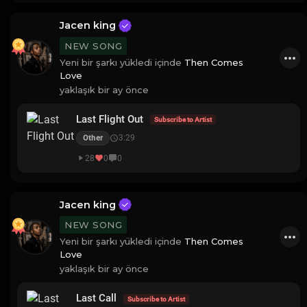
Jacen king
NEW SONG
Yeni bir şarkı yükledi içinde
Then Comes
Love
yaklaşık bir ay önce
Last Flight Out
Subscribe to Artist
3:29
Other
28
0
0
Jacen king
NEW SONG
Yeni bir şarkı yükledi içinde
Then Comes
Love
yaklaşık bir ay önce
Last Call
Subscribe to Artist