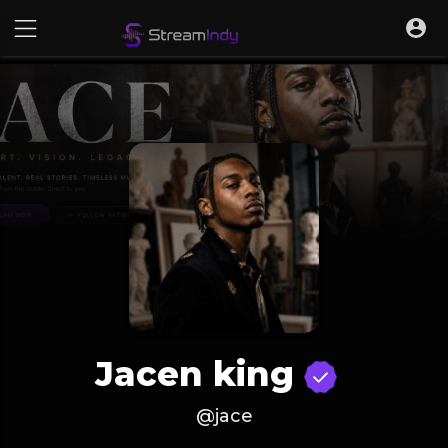
Jacen king
@jace