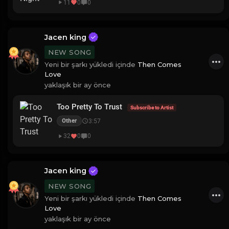
11
0
0
Jacen king
NEW SONG
Yeni bir şarkı yükledi içinde
Then Comes
Love
yaklaşık bir ay önce
Too Pretty To Trust
Subscribe to Artist
3:57
Other
32
0
0
Jacen king
NEW SONG
Yeni bir şarkı yükledi içinde
Then Comes
Love
yaklaşık bir ay önce