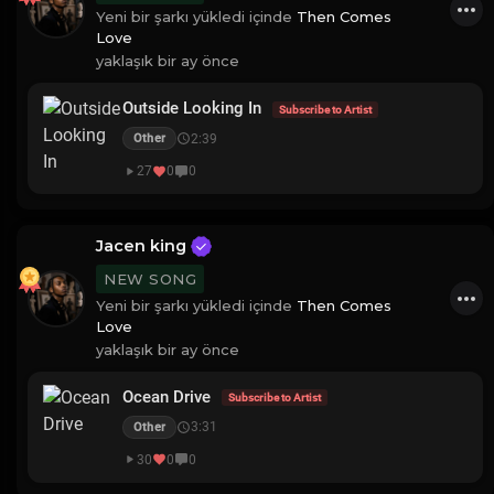
Yeni bir şarkı yükledi içinde
Then Comes
Love
yaklaşık bir ay önce
Outside Looking In
Subscribe to Artist
2:39
Other
27
0
0
Jacen king
NEW SONG
Yeni bir şarkı yükledi içinde
Then Comes
Love
yaklaşık bir ay önce
Ocean Drive
Subscribe to Artist
3:31
Other
30
0
0