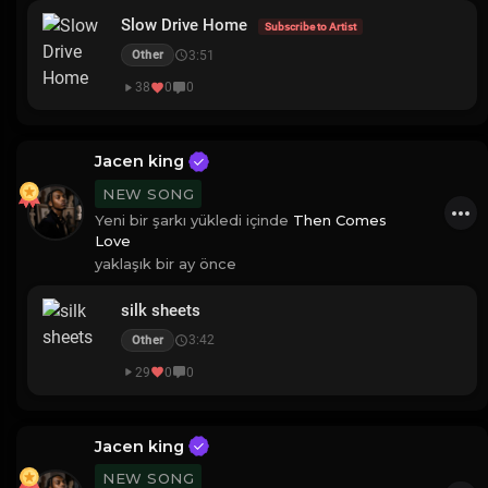
Slow Drive Home
Subscribe to Artist
3:51
Other
38
0
0
Jacen king
NEW SONG
Yeni bir şarkı yükledi içinde
Then Comes
Love
yaklaşık bir ay önce
silk sheets
3:42
Other
29
0
0
Jacen king
NEW SONG