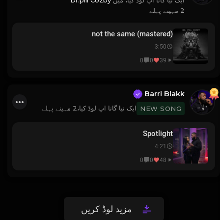
2 مہینے پہلے
not the same (mastered)
3:50
0
0
39
Barri Blakk
ایک نیا گانا اپ لوڈ کیا،
2 مہینے پہلے
NEW SONG
Spotlight
4:21
0
0
48
مزید لوڈ کریں