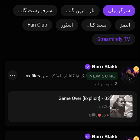
سرگرمیاں
تازہ ترین گانے
سرفہرست گانے
Fan Club
اسٹور
پسند کیا۔
البمز
StreamIndy TV
Barri Blakk
xx files
ایک نیا گانا اپ لوڈ کیا، میں
NEW SONG
2 مہینے پہلے
03 - Game Over [Explicit]
2:32
0
0
35
Barri Blakk