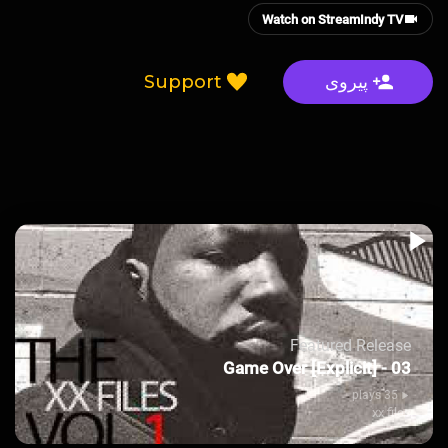
Watch on StreamIndy TV
Support
پیروی
Featured Release
03 - Game Over [Explicit]
35 plays
xx files